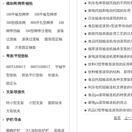
利乐包单双链托辊的不同性
模块网/网带/链轮
家电托辊和电动托辊的应用
100平板型网带
100平板型网带
日化链条传动滚筒的特点
500型模块网
800开孔型网带
100
食品输送滚筒v型皮带传动
网带挡板
100型网带注塑轮
滚珠
邮政托辊表面处理工艺的注
过渡板
滚珠过渡板
圆形固定轴
食品托辊输送机传动滚筒的
套
方形固定轴套
烟草滚筒输送机轴承安装的
弯座/平型垫轨
家电滚筒输送机塑料轴承的
饮料O型带锥形滚筒的应用
880TAB881T
880TAB881T
平铺平
饮料锥形滚筒的结构、原理
型垫轨
双轨平行垫轨
衔接头
食品托辊输送机各种支撑架
固定头
利乐包托辊输送机支撑架的
支架/联接夹
食品pu滚筒输送机的种类及
家电pu滚筒输送机的优点
特小型支架
小型支架
圆双轨夹
药品O型带输送滚筒的传动
方双轨夹
首页
上一
护栏/导条
圆帽护栏
大C加铝轨护栏
直线滚