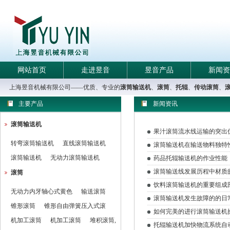
网站首页
走进昱音
昱音产品
新闻资
上海昱音机械有限公司——优质、专业的
滚筒输送机
、
滚筒
、
托辊
、
传动滚筒
、
主要产品
新闻资讯
滚筒输送机
果汁滚筒流水线运输的突出
转弯滚筒输送机
直线滚筒输送机
滚筒输送机在输送物料独特
滚筒输送机
无动力滚筒输送机
药品托辊输送机的作业性能
滚筒输送线发展历程中材质
滚筒
饮料滚筒输送机的重要组成
无动力内牙轴心式黄色
输送滚筒
滚筒输送机发生故障的的日
锥形滚筒
锥形自由弹簧压入式滚
如何完美的进行滚筒输送机
机加工滚筒
机加工滚筒
堆积滚筒,
托辊输送机加快物流系统自