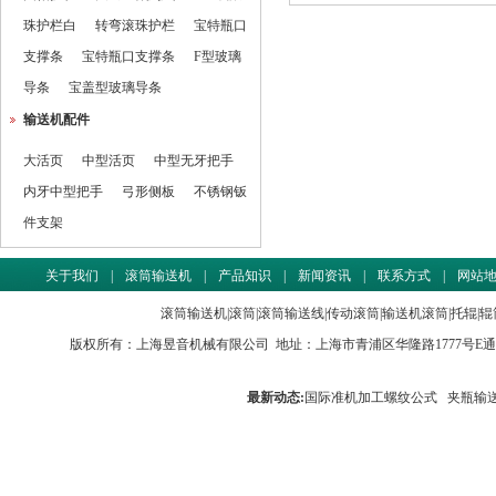
珠护栏白
转弯滚珠护栏
宝特瓶口
支撑条
宝特瓶口支撑条
F型玻璃
导条
宝盖型玻璃导条
输送机配件
大活页
中型活页
中型无牙把手
内牙中型把手
弓形侧板
不锈钢钣
件支架
关于我们
|
滚筒输送机
|
产品知识
|
新闻资讯
|
联系方式
|
网站
滚筒输送机
|
滚筒
|
滚筒输送线
|
传动滚筒
|
输送机滚筒
|
托辊
|
辊
版权所有：
上海昱音机械有限公司
地址：上海市青浦区华隆路1777号E通世界商务园
最新动态:
国际准机加工螺纹公式
夹瓶输