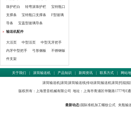
珠护栏白
转弯滚珠护栏
宝特瓶口
支撑条
宝特瓶口支撑条
F型玻璃
导条
宝盖型玻璃导条
输送机配件
大活页
中型活页
中型无牙把手
内牙中型把手
弓形侧板
不锈钢钣
件支架
关于我们
|
滚筒输送机
|
产品知识
|
新闻资讯
|
联系方式
|
网站
滚筒输送机
|
滚筒
|
滚筒输送线
|
传动滚筒
|
输送机滚筒
|
托辊
|
辊
版权所有：
上海昱音机械有限公司
地址：上海市青浦区华隆路1777号E通世界商务园
最新动态:
国际准机加工螺纹公式
夹瓶输