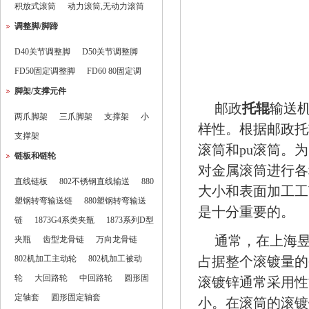
积放式滚筒
动力滚筒,无动力滚筒
调整脚/脚蹄
D40关节调整脚
D50关节调整脚
FD50固定调整脚
FD60 80固定调
脚架/支撑元件
邮政
托辊
输送
两爪脚架
三爪脚架
支撑架
小
样性。根据邮政托
支撑架
滚筒
和
pu滚筒
。为
链板和链轮
对金属滚筒进行各
直线链板
802不锈钢直线输送
880
大小和表面加工工
塑钢转弯输送链
880塑钢转弯输送
是十分重要的。
链
1873G4系类夹瓶
1873系列D型
通常，在上海
夹瓶
齿型龙骨链
万向龙骨链
802机加工主动轮
802机加工被动
占据整个滚镀量的6
轮
大回路轮
中回路轮
圆形固
滚镀锌通常采用性
定轴套
圆形固定轴套
小。在滚筒的滚镀