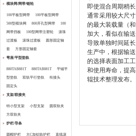
模块网/网带/链轮
即使混合周期稍长
通常采用较大尺寸
100平板型网带
100平板型网带
500型模块网
800开孔型网带
100
的最大装载量（和
网带挡板
100型网带注塑轮
滚珠
加大，看似在输送
过渡板
滚珠过渡板
圆形固定轴
导致单独时间延长
套
方形固定轴套
生产中，根据输送
弯座/平型垫轨
的选择表面加工工
880TAB881T
880TAB881T
平铺平
和使用寿命，提高
型垫轨
双轨平行垫轨
衔接头
辊技术整理发布。
固定头
支架/联接夹
特小型支架
小型支架
圆双轨夹
方双轨夹
护栏/导条
圆帽护栏
大C加铝轨护栏
直线滚