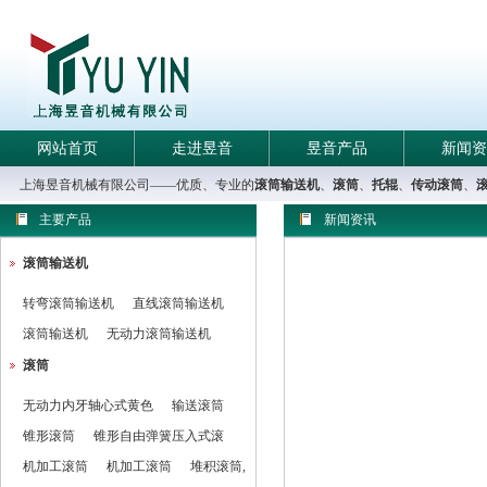
网站首页
走进昱音
昱音产品
新闻资
上海昱音机械有限公司——优质、专业的
滚筒输送机
、
滚筒
、
托辊
、
传动滚筒
、
主要产品
新闻资讯
滚筒输送机
转弯滚筒输送机
直线滚筒输送机
滚筒输送机
无动力滚筒输送机
滚筒
无动力内牙轴心式黄色
输送滚筒
锥形滚筒
锥形自由弹簧压入式滚
机加工滚筒
机加工滚筒
堆积滚筒,