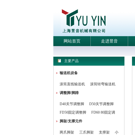
网站首页
走进昱音
主要产品
输送机设备
滚筒直线输送机
滚筒转弯输送机
调整脚/脚蹄
D40关节调整脚
D50关节调整脚
FD50固定调整脚
FD60 80固定调
脚架/支撑元件
两爪脚架
三爪脚架
支撑架
小