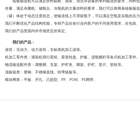
链板输送机可以满足饮料贴标、灌装、清洗等设备的单列输送的要求，同样也
存量，满足杀菌机、储瓶台、冷瓶机的大量供料的要求，我们可以将两条链板输送
（罐）体处于动态过度状态，使输送线上不滞留瓶子，可以满足空瓶及实瓶的压力
我们不断优化产品结构性能，专研产品在各行业内客户的不同使用需求，在包装、
我们的产品受国内外市场坚定的肯定。
我们的产品：
滚筒：无动力、动力滚筒；非标类机加工滚筒。
机加工零件类：灌装机用行星轮、星形转盘、护板、进瓶螺杆等各式机加工零件。
物流输送配件类：调整脚、支架、护栏夹、脚架、护栏、垫片、垫轨等。
顶板链类：塑钢、不锈钢直线、转弯链板等。
模块网类：平板、开孔、凸肋型、PP、POM、PE网带。