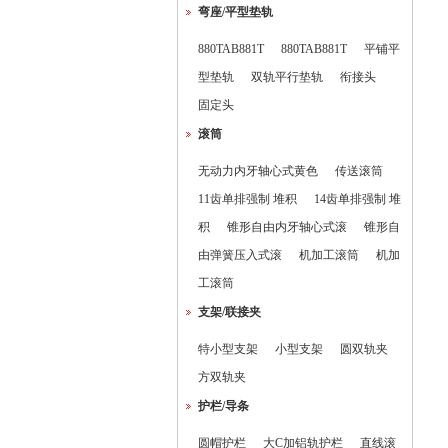
弯座/平型垫轨
880TAB881T
880TAB881T
平铺平
型垫轨
双轨平行垫轨
衔接头
固定头
滚筒
无动力内牙轴心式黄色
传送滚筒
11齿单排强制 堆积
14齿单排强制 堆
积
锥形自由内牙轴心式滚
锥形自
由弹簧压入式滚
机加工滚筒
机加
工滚筒
支架/联接夹
特小型支架
小型支架
圆双轨夹
方双轨夹
护栏/导条
圆帽护栏
大C加铝轨护栏
直线滚