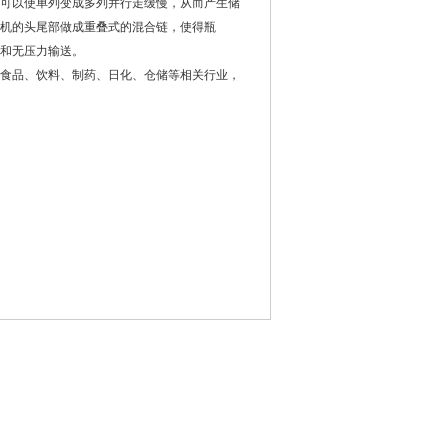
可以使单列变成多列并行走缓慢，从而产生储
机的头尾部做成重叠式的混合链，使得瓶
和无压力输送。
食品、饮料、制药、日化、仓储等相关行业，