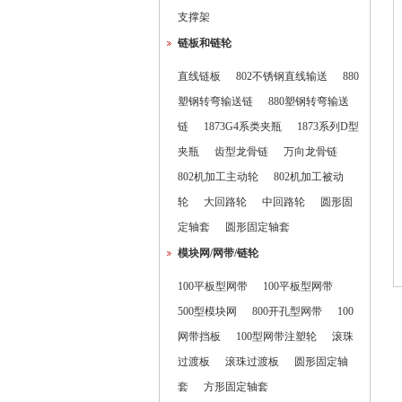
支撑架
链板和链轮
直线链板
802不锈钢直线输送
880
塑钢转弯输送链
880塑钢转弯输送
链
1873G4系类夹瓶
1873系列D型
夹瓶
齿型龙骨链
万向龙骨链
802机加工主动轮
802机加工被动
轮
大回路轮
中回路轮
圆形固
定轴套
圆形固定轴套
模块网/网带/链轮
100平板型网带
100平板型网带
500型模块网
800开孔型网带
100
网带挡板
100型网带注塑轮
滚珠
过渡板
滚珠过渡板
圆形固定轴
套
方形固定轴套