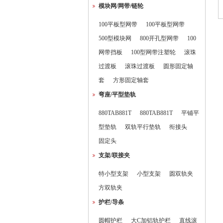
模块网/网带/链轮
100平板型网带
100平板型网带
500型模块网
800开孔型网带
100
网带挡板
100型网带注塑轮
滚珠
过渡板
滚珠过渡板
圆形固定轴
套
方形固定轴套
弯座/平型垫轨
880TAB881T
880TAB881T
平铺平
型垫轨
双轨平行垫轨
衔接头
固定头
支架/联接夹
特小型支架
小型支架
圆双轨夹
方双轨夹
护栏/导条
圆帽护栏
大C加铝轨护栏
直线滚