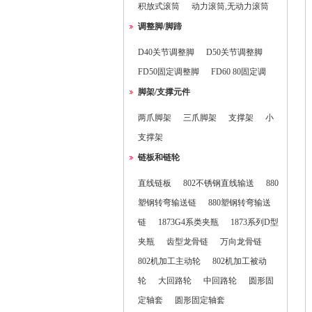
积放式滚筒
动力滚筒,无动力滚筒
调整脚/脚蹄
D40关节调整脚
D50关节调整脚
FD50固定调整脚
FD60 80固定调
脚架/支撑元件
两爪脚架
三爪脚架
支撑架
小
支撑架
链板和链轮
直线链板
802不锈钢直线输送
880
塑钢转弯输送链
880塑钢转弯输送
链
1873G4系类夹瓶
1873系列D型
夹瓶
齿型龙骨链
万向龙骨链
802机加工主动轮
802机加工被动
轮
大回路轮
中回路轮
圆形固
定轴套
圆形固定轴套