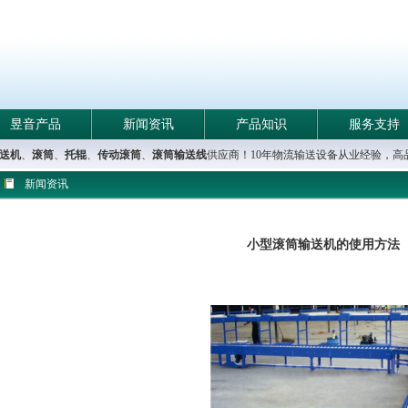
昱音产品
新闻资讯
产品知识
服务支持
送机
、
滚筒
、
托辊
、
传动滚筒
、
滚筒输送线
供应商！10年物流输送设备从业经验，
新闻资讯
小型滚筒输送机的使用方法