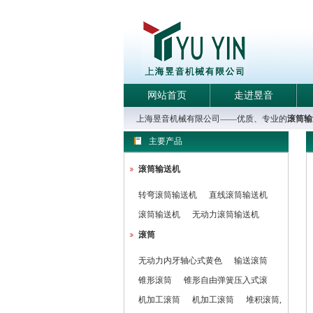
网站首页
走进昱音
上海昱音机械有限公司——优质、专业的
滚筒输
主要产品
滚筒输送机
转弯滚筒输送机
直线滚筒输送机
滚筒输送机
无动力滚筒输送机
滚筒
无动力内牙轴心式黄色
输送滚筒
锥形滚筒
锥形自由弹簧压入式滚
机加工滚筒
机加工滚筒
堆积滚筒,