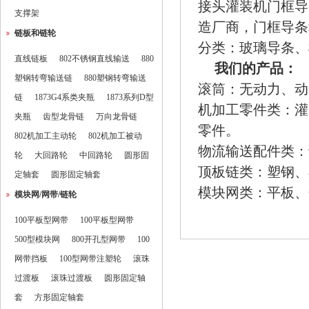
接头
灌装机门框导
支撑架
造厂商，门框导条
链板和链轮
分类：玻璃导条、
直线链板
802不锈钢直线输送
880
我们的产品：
塑钢转弯输送链
880塑钢转弯输送
滚筒：无动力、动
链
1873G4系类夹瓶
1873系列D型
机加工零件类：灌
夹瓶
齿型龙骨链
万向龙骨链
零件。
802机加工主动轮
802机加工被动
物流输送配件类：
轮
大回路轮
中回路轮
圆形固
顶板链类：塑钢、
定轴套
圆形固定轴套
模块网类：平板、
模块网/网带/链轮
100平板型网带
100平板型网带
500型模块网
800开孔型网带
100
网带挡板
100型网带注塑轮
滚珠
过渡板
滚珠过渡板
圆形固定轴
套
方形固定轴套