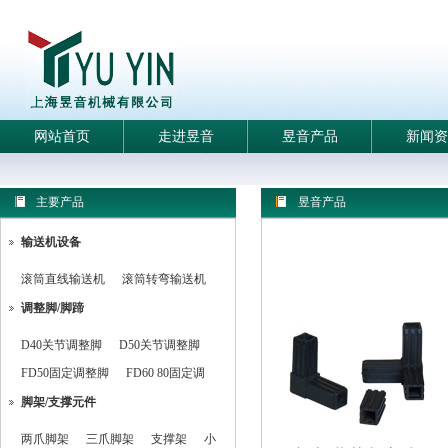
网站首页
走进昱音
昱音产品
新闻资
主要产品
昱音产品
输送机设备
滚筒直线输送机
滚筒转弯输送机
调整脚/脚蹄
D40关节调整脚
D50关节调整脚
FD50固定调整脚
FD60 80固定调
脚架/支撑元件
两爪脚架
三爪脚架
支撑架
小