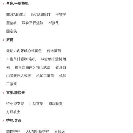
弯座/平型垫轨
880TAB881T
880TAB881T
平铺平
型垫轨
双轨平行垫轨
衔接头
固定头
滚筒
无动力内牙轴心式黄色
传送滚筒
11齿单排强制 堆积
14齿单排强制 堆
积
锥形自由内牙轴心式滚
锥形自
由弹簧压入式滚
机加工滚筒
机加
工滚筒
支架/联接夹
特小型支架
小型支架
圆双轨夹
方双轨夹
护栏/导条
圆帽护栏
大C加铝轨护栏
直线滚