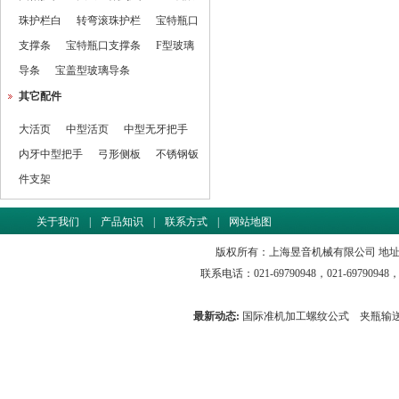
珠护栏白
转弯滚珠护栏
宝特瓶口
支撑条
宝特瓶口支撑条
F型玻璃
导条
宝盖型玻璃导条
其它配件
大活页
中型活页
中型无牙把手
内牙中型把手
弓形侧板
不锈钢钣
件支架
关于我们
|
产品知识
|
联系方式
|
网站地图
版权所有：上海昱音机械有限公司 地址
联系电话：021-69790948，021-69790948，021
最新动态:
国际准机加工螺纹公式
夹瓶输