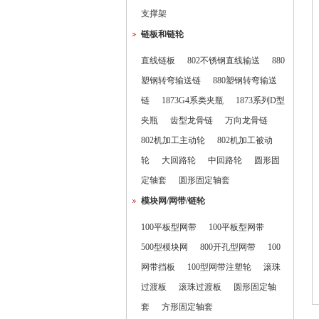
支撑架
链板和链轮
直线链板
802不锈钢直线输送
880
塑钢转弯输送链
880塑钢转弯输送
链
1873G4系类夹瓶
1873系列D型
夹瓶
齿型龙骨链
万向龙骨链
802机加工主动轮
802机加工被动
轮
大回路轮
中回路轮
圆形固
定轴套
圆形固定轴套
模块网/网带/链轮
100平板型网带
100平板型网带
500型模块网
800开孔型网带
100
网带挡板
100型网带注塑轮
滚珠
过渡板
滚珠过渡板
圆形固定轴
套
方形固定轴套