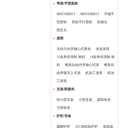
弯座/平型垫轨
880TAB881T
880TAB881T
平铺平
型垫轨
双轨平行垫轨
衔接头
固定头
滚筒
无动力内牙轴心式黄色
传送滚筒
11齿单排强制 堆积
14齿单排强制 堆
积
锥形自由内牙轴心式滚
锥形自
由弹簧压入式滚
机加工滚筒
机加
工滚筒
支架/联接夹
特小型支架
小型支架
圆双轨夹
方双轨夹
护栏/导条
圆帽护栏
大C加铝轨护栏
直线滚