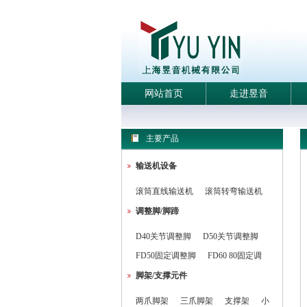
网站首页
走进昱音
主要产品
输送机设备
滚筒直线输送机
滚筒转弯输送机
调整脚/脚蹄
D40关节调整脚
D50关节调整脚
FD50固定调整脚
FD60 80固定调
脚架/支撑元件
两爪脚架
三爪脚架
支撑架
小