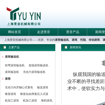
网站首页
走进昱音
昱音产品
新闻资
上海昱音机械有限公司——优质、专业的
滚筒输送机
、
滚筒
、
托辊
、
传动滚筒
、
主要产品
新闻资讯
滚筒输送机
转弯滚筒输送机
直线滚筒输送机
滚筒输送机
无动力滚筒输送机
纵观我国的输
滚筒
业不断的寻找差距
无动力内牙轴心式黄色
输送滚筒
术中，使软实力与
锥形滚筒
锥形自由弹簧压入式滚
机加工滚筒
机加工滚筒
堆积滚筒,