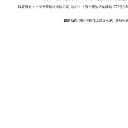
版权所有：
上海昱音机械有限公司
地址：上海市青浦区华隆路1777号E通世界商务园
最新动态:
国际准机加工螺纹公式
夹瓶输