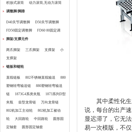
积放式滚筒
动力滚筒,无动力滚筒
调整脚/脚蹄
D40关节调整脚
D50关节调整脚
FD50固定调整脚
FD60 80固定调
脚架/支撑元件
两爪脚架
三爪脚架
支撑架
小
支撑架
链板和链轮
直线链板
802不锈钢直线输送
880
塑钢转弯输送链
880塑钢转弯输送
链
1873G4系类夹瓶
1873系列D型
其中柔性化生产
夹瓶
齿型龙骨链
万向龙骨链
说，每台的出产速
802机加工主动轮
802机加工被动
显迟滞了，它无法
轮
大回路轮
中回路轮
圆形固
易一次模版，不仅
定轴套
圆形固定轴套