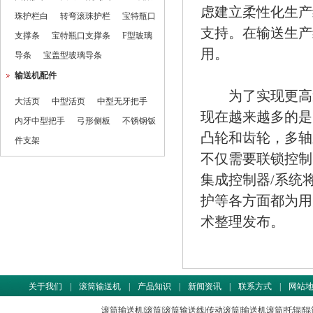
虑建立柔性化生产
珠护栏白
转弯滚珠护栏
宝特瓶口
支持。在输送生产
支撑条
宝特瓶口支撑条
F型玻璃
用。
导条
宝盖型玻璃导条
输送机配件
为了实现更高速
大活页
中型活页
中型无牙把手
现在越来越多的是
内牙中型把手
弓形侧板
不锈钢钣
凸轮和齿轮，多轴
件支架
不仅需要联锁控制
集成控制器/系统
护等各方面都为用
术整理发布。
关于我们
|
滚筒输送机
|
产品知识
|
新闻资讯
|
联系方式
|
网站
滚筒输送机
|
滚筒
|
滚筒输送线
|
传动滚筒
|
输送机滚筒
|
托辊
|
辊