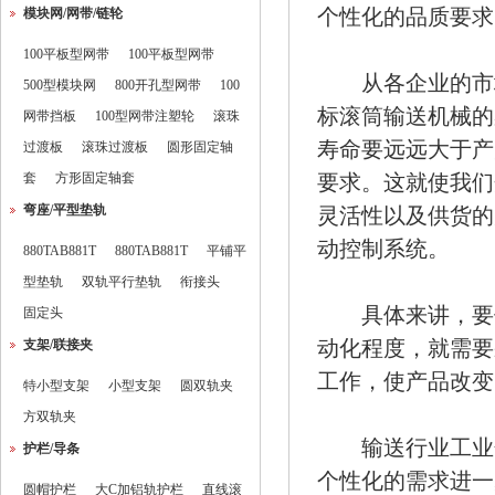
个性化的品质要求
模块网/网带/链轮
100平板型网带
100平板型网带
从各企业的市场
500型模块网
800开孔型网带
100
标滚筒输送机械的
网带挡板
100型网带注塑轮
滚珠
寿命要远远大于产
过渡板
滚珠过渡板
圆形固定轴
套
方形固定轴套
要求。这就使我们
弯座/平型垫轨
灵活性以及供货的
动控制系统。
880TAB881T
880TAB881T
平铺平
型垫轨
双轨平行垫轨
衔接头
具体来讲，要使
固定头
动化程度，就需要
支架/联接夹
工作，使产品改变
特小型支架
小型支架
圆双轨夹
方双轨夹
输送行业工业化
护栏/导条
个性化的需求进一
圆帽护栏
大C加铝轨护栏
直线滚