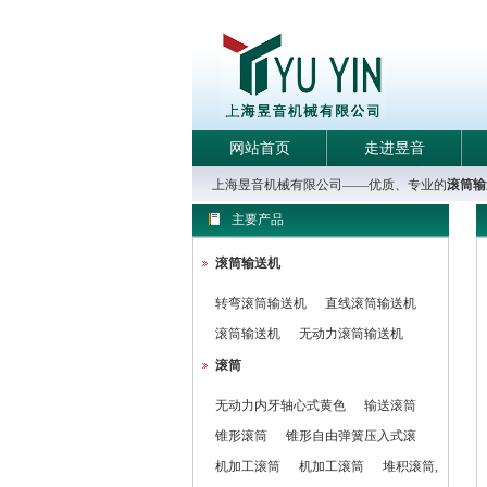
网站首页
走进昱音
上海昱音机械有限公司——优质、专业的
滚筒输
主要产品
滚筒输送机
转弯滚筒输送机
直线滚筒输送机
滚筒输送机
无动力滚筒输送机
滚筒
无动力内牙轴心式黄色
输送滚筒
锥形滚筒
锥形自由弹簧压入式滚
机加工滚筒
机加工滚筒
堆积滚筒,