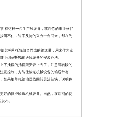
在拥有这样一台生产线设备，或许你的事业伙伴
按耐不住，迫不及待的采办一台回来，却在为
中部架构和托辊组合而成的输送带，用来作为牵
讲下烟草
托辊
输送线设备的安装办法。
上下托辊的托辊架安设上去了，注意弯转段的
注意控制，方能使输送机械设备的输送带有一
，如果烟草托辊输送线回转灵活轻快，说明你
更好的操控输送机械设备。当然，在后期的使
理发布。