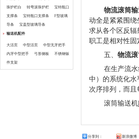
珠护栏白
转弯滚珠护栏
宝特瓶口
物流滚筒输
支撑条
宝特瓶口支撑条
F型玻璃
动全是紧紧围绕
导条
宝盖型玻璃导条
求从各个区反辐
输送机配件
职工是相对性固
大活页
中型活页
中型无牙把手
五、
物流滚
内牙中型把手
弓形侧板
不锈钢钣
件支架
在生产流水
中）的系统化水
次序排列，而且
滚筒输送机
分享到：
新浪微博