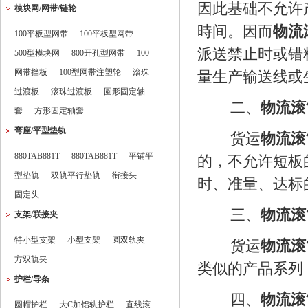
因此基础不允许
模块网/网带/链轮
時间。因而
物流
100平板型网带
100平板型网带
派送禁止时或错
500型模块网
800开孔型网带
100
网带挡板
100型网带注塑轮
滚珠
量生产输送线或
过渡板
滚珠过渡板
圆形固定轴
二、
物流滚
套
方形固定轴套
弯座/平型垫轨
货运
物流滚
880TAB881T
880TAB881T
平铺平
的，不允许短板
型垫轨
双轨平行垫轨
衔接头
时、准量、达标
固定头
三、
物流滚
支架/联接夹
特小型支架
小型支架
圆双轨夹
货运
物流滚
方双轨夹
类似的产品系列
护栏/导条
四、
物流滚
圆帽护栏
大C加铝轨护栏
直线滚