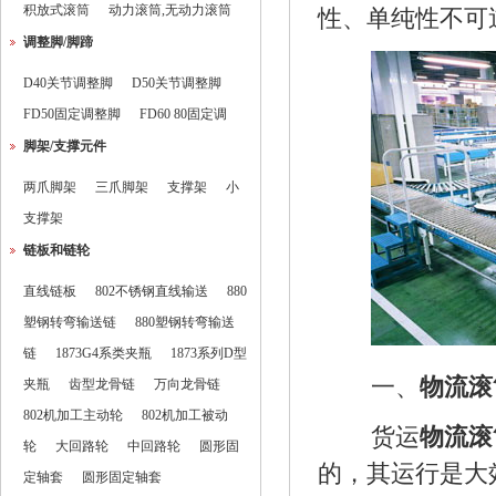
积放式滚筒
动力滚筒,无动力滚筒
性、单纯性不可
调整脚/脚蹄
D40关节调整脚
D50关节调整脚
FD50固定调整脚
FD60 80固定调
脚架/支撑元件
两爪脚架
三爪脚架
支撑架
小
支撑架
链板和链轮
直线链板
802不锈钢直线输送
880
塑钢转弯输送链
880塑钢转弯输送
链
1873G4系类夹瓶
1873系列D型
一、
物流滚
夹瓶
齿型龙骨链
万向龙骨链
802机加工主动轮
802机加工被动
货运
物流滚
轮
大回路轮
中回路轮
圆形固
的，其运行是大
定轴套
圆形固定轴套