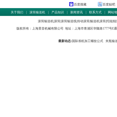
百度搜藏
百度贴吧
关于我们
|
滚筒输送机
|
产品知识
|
新闻资讯
|
联系方式
|
网站
滚筒输送机
|
滚筒
|
滚筒输送线
|
传动滚筒
|
输送机滚筒
|
托辊
|
辊
版权所有：
上海昱音机械有限公司
地址：上海市青浦区华隆路1777号E通世界商务园
最新动态:
国际准机加工螺纹公式
夹瓶输