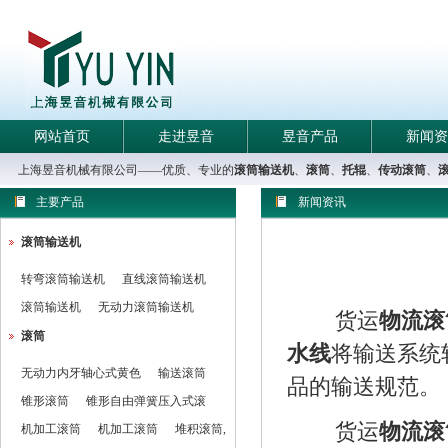
网站首页
走进昱音
昱音产品
新闻资
上海昱音机械有限公司——优质、专业的
滚筒输送机
、
滚筒
、
托辊
、
传动滚筒
、
主要产品
新闻资讯
滚筒输送机
转弯滚筒输送机
直线滚筒输送机
滚筒输送机
无动力滚筒输送机
货运
物流滚
滚筒
水线
将输送系统
无动力内牙轴心式黄色
输送滚筒
品的输送规范。
锥形滚筒
锥形自由弹簧压入式滚
货运
物流滚
机加工滚筒
机加工滚筒
堆积滚筒,