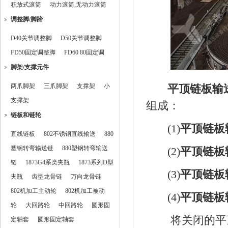
积放式滚筒
动力滚筒,无动力滚筒
调整脚/脚蹄
D40关节调整脚
D50关节调整脚
FD50固定调整脚
FD60 80固定调
脚架/支撑元件
两爪脚架
三爪脚架
支撑架
小
平顶链板输
支撑架
组成：
链板和链轮
(1)
平顶链板
直线链板
802不锈钢直线输送
880
塑钢转弯输送链
880塑钢转弯输送
(2)
平顶链板
链
1873G4系类夹瓶
1873系列D型
(3)
平顶链板
夹瓶
齿型龙骨链
万向龙骨链
802机加工主动轮
802机加工被动
(4)
平顶链板
轮
大回路轮
中回路轮
圆形固
将关闭的平
定轴套
圆形固定轴套