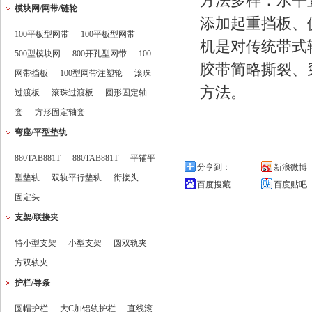
方法多样：水平
模块网/网带/链轮
添加起重挡板、
100平板型网带
100平板型网带
机是对传统带式
500型模块网
800开孔型网带
100
胶带简略撕裂、
网带挡板
100型网带注塑轮
滚珠
方法。
过渡板
滚珠过渡板
圆形固定轴
套
方形固定轴套
弯座/平型垫轨
880TAB881T
880TAB881T
平铺平
分享到：
新浪微博
型垫轨
双轨平行垫轨
衔接头
百度搜藏
百度贴吧
固定头
支架/联接夹
特小型支架
小型支架
圆双轨夹
方双轨夹
护栏/导条
圆帽护栏
大C加铝轨护栏
直线滚