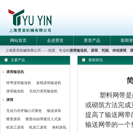
网站首页
走进昱音
昱音产品
新闻资
上海昱音机械有限公司——优质、专业的
滚筒输送机
、
滚筒
、
托辊
、
传动滚筒
、
主要产品
新闻资讯
滚筒输送机
转弯滚筒输送机
直线滚筒输送机
滚筒输送机
无动力滚筒输送机
塑料网带是
滚筒
或砌筑方法完成
无动力内牙轴心式黄色
输送滚筒
提高了输送
网
带
锥形滚筒
锥形自由弹簧压入式滚
输送
网
带的一个
机加工滚筒
机加工滚筒
堆积滚筒,