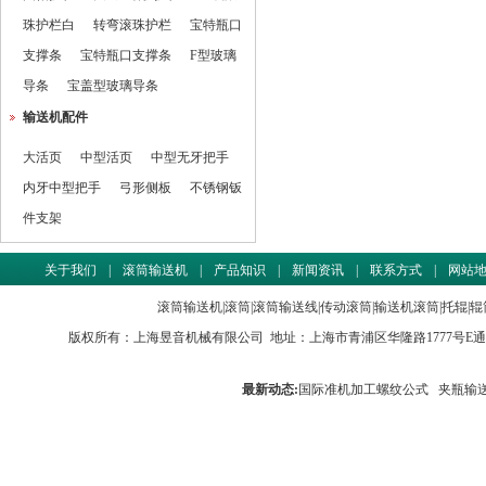
珠护栏白
转弯滚珠护栏
宝特瓶口
支撑条
宝特瓶口支撑条
F型玻璃
导条
宝盖型玻璃导条
输送机配件
大活页
中型活页
中型无牙把手
内牙中型把手
弓形侧板
不锈钢钣
件支架
关于我们
|
滚筒输送机
|
产品知识
|
新闻资讯
|
联系方式
|
网站
滚筒输送机
|
滚筒
|
滚筒输送线
|
传动滚筒
|
输送机滚筒
|
托辊
|
辊
版权所有：
上海昱音机械有限公司
地址：上海市青浦区华隆路1777号E通世界商务园
最新动态:
国际准机加工螺纹公式
夹瓶输