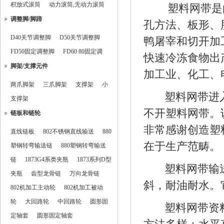
积放式滚筒
动力滚筒,无动力滚筒
塑料网带是
调整脚/脚蹄
孔方法、板形、
D40关节调整脚
D50关节调整脚
鸭屠宰和切开加
FD50固定调整脚
FD60 80固定调
快速冷冻食物出
脚架/支撑元件
加工业、化工、
两爪脚架
三爪脚架
支撑架
小
塑料网带进入
支撑架
不开塑料网带。
链板和链轮
非常感谢创造塑
直线链板
802不锈钢直线输送
880
在于生产范畴。
塑钢转弯输送链
880塑钢转弯输送
链
1873G4系类夹瓶
1873系列D型
塑料网带输送
夹瓶
齿型龙骨链
万向龙骨链
斜，耐油耐水。
802机加工主动轮
802机加工被动
轮
大回路轮
中回路轮
圆形固
塑料网带资料
定轴套
圆形固定轴套