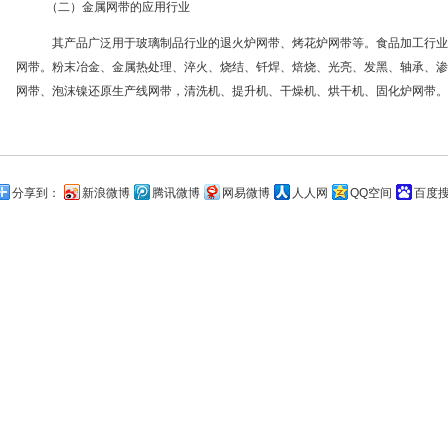
（二）金属网带的应用行业
其产品广泛用于玻璃制品行业的退火炉网带、烤花炉网带等。食品加工行业
网带。粉末冶金、金属热处理、淬火、烧结、钎焊、焙烧、光亮、发黑、轴承、渗
网带、泡沫镍还原生产线网带，清洗机、提升机、干燥机、烘干机、固化炉网带。
分享到：
新浪微博
腾讯微博
网易微博
人人网
QQ空间
百度