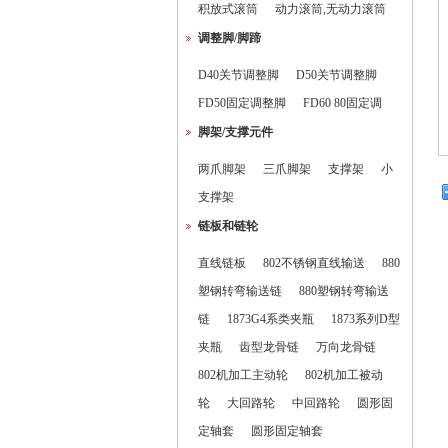
积放式滚筒
动力滚筒,无动力滚筒
调整脚/脚蹄
D40关节调整脚
D50关节调整脚
FD50固定调整脚
FD60 80固定调
脚架/支撑元件
两爪脚架
三爪脚架
支撑架
小
支撑架
链板和链轮
直线链板
802不锈钢直线输送
880
塑钢转弯输送链
880塑钢转弯输送
链
1873G4系类夹瓶
1873系列D型
夹瓶
齿型龙骨链
万向龙骨链
802机加工主动轮
802机加工被动
轮
大回路轮
中回路轮
圆形固
定轴套
圆形固定轴套