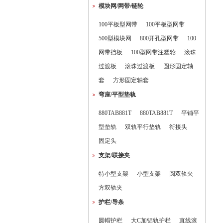
模块网/网带/链轮
100平板型网带
100平板型网带
500型模块网
800开孔型网带
100
网带挡板
100型网带注塑轮
滚珠
过渡板
滚珠过渡板
圆形固定轴
套
方形固定轴套
弯座/平型垫轨
880TAB881T
880TAB881T
平铺平
型垫轨
双轨平行垫轨
衔接头
固定头
支架/联接夹
特小型支架
小型支架
圆双轨夹
方双轨夹
护栏/导条
圆帽护栏
大C加铝轨护栏
直线滚