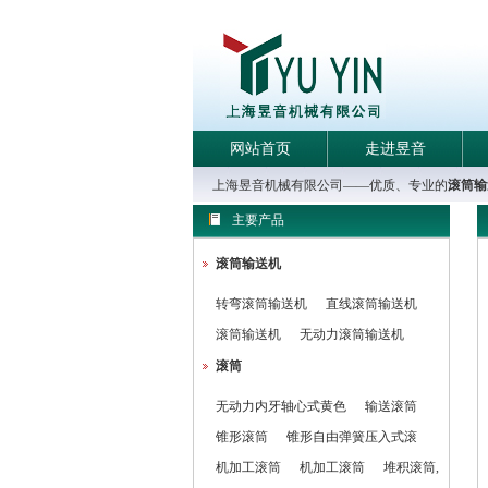
网站首页
走进昱音
上海昱音机械有限公司——优质、专业的
滚筒输
主要产品
滚筒输送机
转弯滚筒输送机
直线滚筒输送机
滚筒输送机
无动力滚筒输送机
滚筒
无动力内牙轴心式黄色
输送滚筒
锥形滚筒
锥形自由弹簧压入式滚
机加工滚筒
机加工滚筒
堆积滚筒,