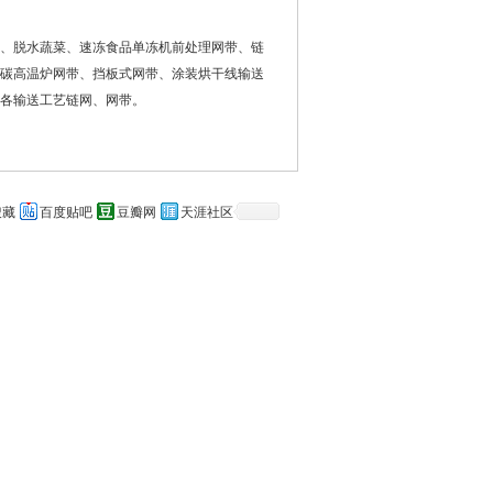
、脱水蔬菜、速冻食品单冻机前处理网带、链
碳高温炉网带、挡板式网带、涂装烘干线输送
各输送工艺链网、网带。
搜藏
百度贴吧
豆瓣网
天涯社区