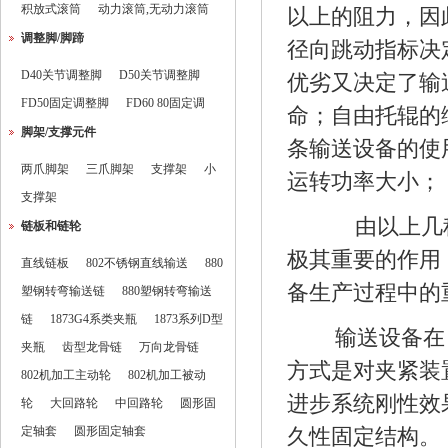
积放式滚筒
动力滚筒,无动力滚筒
以上的阻力，因
调整脚/脚蹄
径向跳动指标决
D40关节调整脚
D50关节调整脚
优劣又决定了输
FD50固定调整脚
FD60 80固定调
命；自由托辊的
脚架/支撑元件
条输送设备的使
两爪脚架
三爪脚架
支撑架
小
运转功率大小；
支撑架
由以上几种
链板和链轮
极其重要的作用
直线链板
802不锈钢直线输送
880
备生产过程中的
塑钢转弯输送链
880塑钢转弯输送
链
1873G4系类夹瓶
1873系列D型
输送设备在
夹瓶
齿型龙骨链
万向龙骨链
方式是对夹紧装
802机加工主动轮
802机加工被动
进步系统刚性效
轮
大回路轮
中回路轮
圆形固
定轴套
圆形固定轴套
久性固定结构。