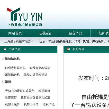
网站首页
走进昱音
昱音产品
新闻资
上海昱音机械有限公司——优质、专业的
滚筒输送机
、
滚筒
、
托辊
、
传动滚筒
、
主要产品
新闻资讯
滚筒输送机
转弯滚筒输送机
直线滚筒输送机
滚筒输送机
无动力滚筒输送机
发布时间：2014
滚筒
无动力内牙轴心式黄色
输送滚筒
自由
托辊
是
锥形滚筒
锥形自由弹簧压入式滚
了一台输送设备
机加工滚筒
机加工滚筒
堆积滚筒,