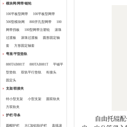
模块网/网带/链轮
100平板型网带
100平板型网带
500型模块网
800开孔型网带
100
网带挡板
100型网带注塑轮
滚珠
过渡板
滚珠过渡板
圆形固定轴
套
方形固定轴套
弯座/平型垫轨
880TAB881T
880TAB881T
平铺平
型垫轨
双轨平行垫轨
衔接头
固定头
支架/联接夹
特小型支架
小型支架
圆双轨夹
方双轨夹
护栏/导条
自由托辊配
圆帽护栏
大C加铝轨护栏
直线滚