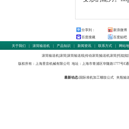
分享到：
新浪微博
百度搜藏
百度贴吧
关于我们
|
滚筒输送机
|
产品知识
|
新闻资讯
|
联系方式
|
网站
滚筒输送机
|
滚筒
|
滚筒输送线
|
传动滚筒
|
输送机滚筒
|
托辊
|
辊
版权所有：
上海昱音机械有限公司
地址：上海市青浦区华隆路1777号E通世界商务园
最新动态:
国际准机加工螺纹公式
夹瓶输