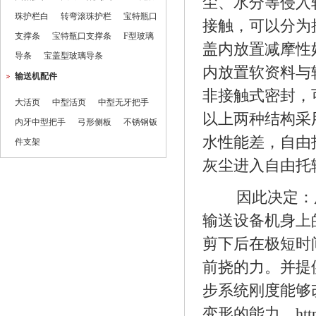
尘、水分等侵入
珠护栏白
转弯滚珠护栏
宝特瓶口
接触，可以分为
支撑条
宝特瓶口支撑条
F型玻璃
盖内放置减摩性
导条
宝盖型玻璃导条
内放置软资料与
输送机配件
非接触式密封，
大活页
中型活页
中型无牙把手
以上两种结构采
内牙中型把手
弓形侧板
不锈钢钣
水性能差，自由
件支架
灰尘进入自由托
因此决定：
输送设备机身上
剪下后在极短时
前挠的力。并提
步系统刚度能够
变形的能力。
ht