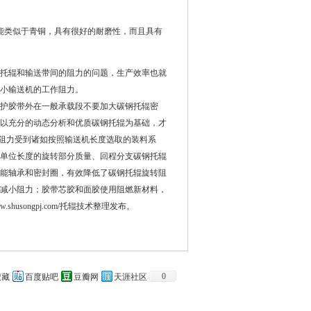
类似于青铜，具有很好的耐磨性，而且具有
托辊和输送带间的阻力的问题，生产效率也就
小输送机的工作阻力。
护胶带外在一般承载段不要加大碳钢托辊密
以充分的动态分析和优质碳钢托辊为基础，才
总阻力受到诸如按照输送机长度选取的装料系
单位长度的旋转部分质量、回程分支碳钢托辊
能轴承和密封圈，有效降低了碳钢托辊旋转阻
以减小阻力；胶带芯胶和面胶使用阻燃新材料，
ww.shusongpj.com/
托辊技术整理发布。
0
搜藏
百度贴吧
豆瓣网
天涯社区