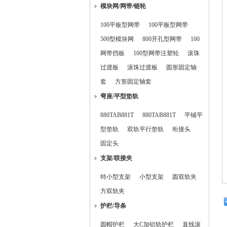
模块网/网带/链轮
100平板型网带
100平板型网带
500型模块网
800开孔型网带
100
网带挡板
100型网带注塑轮
滚珠
过渡板
滚珠过渡板
圆形固定轴
套
方形固定轴套
弯座/平型垫轨
880TAB881T
880TAB881T
平铺平
型垫轨
双轨平行垫轨
衔接头
固定头
支架/联接夹
特小型支架
小型支架
圆双轨夹
方双轨夹
护栏/导条
圆帽护栏
大C加铝轨护栏
直线滚