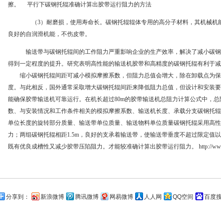
擦。 平行下碳钢托辊准确计算出胶带运行阻力的方法
（3）耐磨损，使用寿命长。碳钢托辊辊体专用的高分子材料，其机械机能
良好的自润滑机能，不伤皮带。
输送带与碳钢托辊间的工作阻力严重影响企业的生产效率，解决了减小碳钢
得到一定程度的提升。研究表明高性能的输送机胶带和高精度的碳钢托辊有利于减
缩小碳钢托辊间距可减小模拟摩擦系数，但阻力总值会增大，除在卸载点为保
度。与此相反，国外通常采取增大碳钢托辊间距来降低阻力总值，但设计和安装要
能确保胶带输送机可靠运行。在机长超过80m的胶带输送机总阻力计算公式中，
数、与安装情况和工作条件相关的模拟摩擦系数、输送机长度、承载分支碳钢托辊
单位长度的旋转部分质量、输送带单位质量、输送物料单位质量碳钢托辊采用高性
力；两组碳钢托辊相距1.5m，良好的支承着输送带，使输送带垂度不超过限定值
既有优良成槽性又减少胶带压陷阻力。才能较准确计算出胶带运行阻力。
http://w
分享到：
新浪微博
腾讯微博
网易微博
人人网
QQ空间
百度