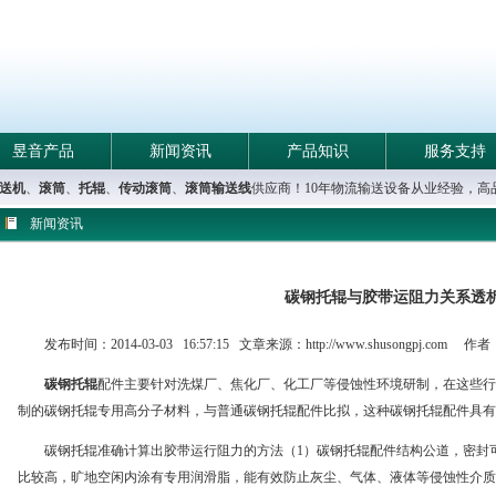
昱音产品
新闻资讯
产品知识
服务支持
送机
、
滚筒
、
托辊
、
传动滚筒
、
滚筒输送线
供应商！10年物流输送设备从业经验，
新闻资讯
碳钢托辊与胶带运阻力关系透
发布时间：2014-03-03 16:57:15 文章来源：http://www.shusongpj.co
碳钢托辊
配件主要针对洗煤厂、焦化厂、化工厂等侵蚀性环境研制，在这些行
制的碳钢托辊专用高分子材料，与普通碳钢托辊配件比拟，这种碳钢托辊配件具有
碳钢托辊准确计算出胶带运行阻力的方法（1）碳钢托辊配件结构公道，密封
比较高，旷地空闲内涂有专用润滑脂，能有效防止灰尘、气体、液体等侵蚀性介质