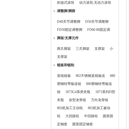
积放式滚筒
动力滚筒,无动力滚筒
调整脚/脚蹄
D40关节调整脚
D50关节调整脚
FD50固定调整脚
FD60 80固定调
脚架/支撑元件
两爪脚架
三爪脚架
支撑架
小
支撑架
链板和链轮
直线链板
802不锈钢直线输送
880
塑钢转弯输送链
880塑钢转弯输送
链
1873G4系类夹瓶
1873系列D型
夹瓶
齿型龙骨链
万向龙骨链
802机加工主动轮
802机加工被动
轮
大回路轮
中回路轮
圆形固
定轴套
圆形固定轴套