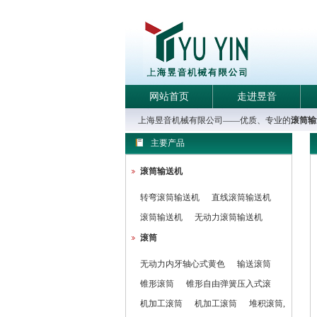
网站首页
走进昱音
上海昱音机械有限公司——优质、专业的
滚筒输
主要产品
滚筒输送机
转弯滚筒输送机
直线滚筒输送机
滚筒输送机
无动力滚筒输送机
滚筒
无动力内牙轴心式黄色
输送滚筒
锥形滚筒
锥形自由弹簧压入式滚
机加工滚筒
机加工滚筒
堆积滚筒,