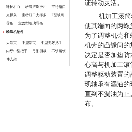
证转动灵活。
珠护栏白
转弯滚珠护栏
宝特瓶口
机加工滚筒
支撑条
宝特瓶口支撑条
F型玻璃
导条
宝盖型玻璃导条
使其端面的两螺
输送机配件
为了调整机壳和
大活页
中型活页
中型无牙把手
机壳的凸缘间的
内牙中型把手
弓形侧板
不锈钢钣
决定是否加垫防
件支架
心高与机加工滚
调整驱动装置的
现轴承有漏油的
直到不漏油为止
布。