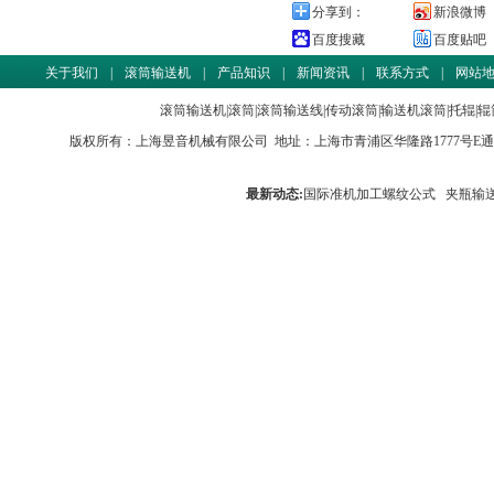
分享到：
新浪微博
百度搜藏
百度贴吧
关于我们
|
滚筒输送机
|
产品知识
|
新闻资讯
|
联系方式
|
网站
滚筒输送机
|
滚筒
|
滚筒输送线
|
传动滚筒
|
输送机滚筒
|
托辊
|
辊
版权所有：
上海昱音机械有限公司
地址：上海市青浦区华隆路1777号E通世界商务园
最新动态:
国际准机加工螺纹公式
夹瓶输