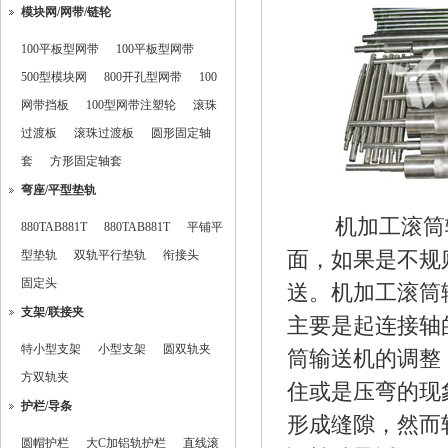
模块网/网带/链轮
100平板型网带
100平板型网带
500型模块网
800开孔型网带
100
网带挡板
100型网带注塑轮
滚珠
过渡板
滚珠过渡板
圆形固定轴
套
方形固定轴套
弯座/平型垫轨
机加工滚筒
880TAB881T
880TAB881T
平铺平
型垫轨
双轨平行垫轨
衔接头
面，如果是不规
固定头
送。机加工滚筒
支架/联接夹
主要是起连接轴
特小型支架
小型支架
圆双轨夹
筒输送机的调整
方双轨夹
住或是压弯的现
护栏/导条
形成缝隙，然而
圆帽护栏
大C加铝轨护栏
直线滚