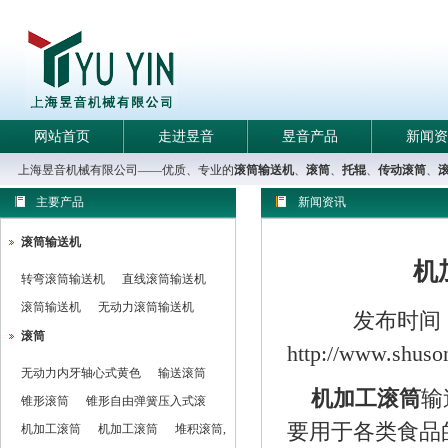
网站首页
走进昱音
昱音产品
新闻资
上海昱音机械有限公司——优质、专业的
滚筒输送机
、
滚筒
、
托辊
、
传动滚筒
、
主要产品
新闻资讯
滚筒输送机
机
转弯滚筒输送机
直线滚筒输送机
滚筒输送机
无动力滚筒输送机
发布时间：2
滚筒
http://www.
无动力内牙轴心式黄色
输送滚筒
机加工滚筒
输
锥形滚筒
锥形自由弹簧压入式滚
要用于各类食品
机加工滚筒
机加工滚筒
堆积滚筒,