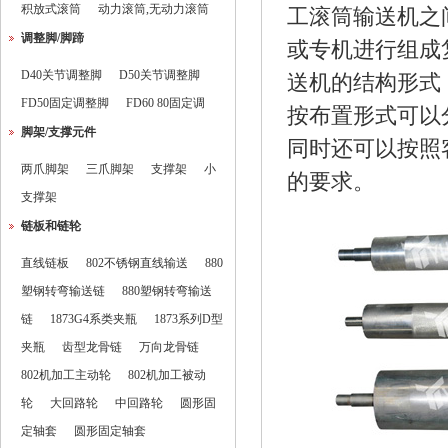
积放式滚筒
动力滚筒,无动力滚筒
工滚筒输送机之
调整脚/脚蹄
或专机进行组成
D40关节调整脚
D50关节调整脚
送机的结构形式
FD50固定调整脚
FD60 80固定调
按布置形式可以
脚架/支撑元件
同时还可以按照
两爪脚架
三爪脚架
支撑架
小
的要求。
支撑架
链板和链轮
直线链板
802不锈钢直线输送
880
塑钢转弯输送链
880塑钢转弯输送
链
1873G4系类夹瓶
1873系列D型
夹瓶
齿型龙骨链
万向龙骨链
802机加工主动轮
802机加工被动
轮
大回路轮
中回路轮
圆形固
定轴套
圆形固定轴套