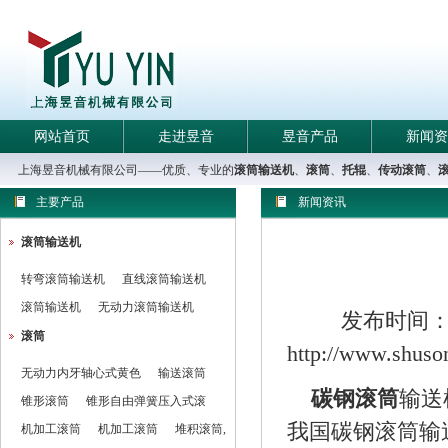
网站首页
走进昱音
昱音产品
新闻资
上海昱音机械有限公司——优质、专业的
滚筒输送机
、
滚筒
、
托辊
、
传动滚筒
、
主要产品
新闻资讯
滚筒输送机
转弯滚筒输送机
直线滚筒输送机
滚筒输送机
无动力滚筒输送机
发布时间：20
滚筒
http://www.shuso
无动力内牙轴心式黄色
输送滚筒
碳钢滚筒
输送
锥形滚筒
锥形自由弹簧压入式滚
我国碳钢滚筒输
机加工滚筒
机加工滚筒
堆积滚筒,