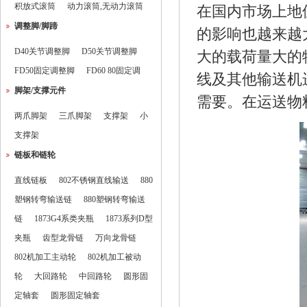
积放式滚筒
动力滚筒,无动力滚筒
在国内市场上地
调整脚/脚蹄
的影响也越来越
D40关节调整脚
D50关节调整脚
大的载荷量大的
FD50固定调整脚
FD60 80固定调
线及其他输送机
脚架/支撑元件
需要。在运送物
两爪脚架
三爪脚架
支撑架
小
支撑架
链板和链轮
直线链板
802不锈钢直线输送
880
塑钢转弯输送链
880塑钢转弯输送
链
1873G4系类夹瓶
1873系列D型
夹瓶
齿型龙骨链
万向龙骨链
802机加工主动轮
802机加工被动
轮
大回路轮
中回路轮
圆形固
定轴套
圆形固定轴套