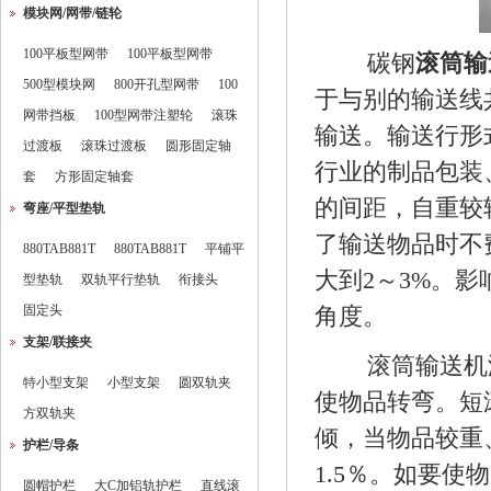
模块网/网带/链轮
100平板型网带
100平板型网带
碳钢
滚筒输
500型模块网
800开孔型网带
100
于与别的输送线
网带挡板
100型网带注塑轮
滚珠
输送。输送行形
过渡板
滚珠过渡板
圆形固定轴
行业的制品包装
套
方形固定轴套
的间距，自重较
弯座/平型垫轨
了输送物品时不
880TAB881T
880TAB881T
平铺平
大到2～3%。
型垫轨
双轨平行垫轨
衔接头
固定头
角度。
支架/联接夹
滚筒输送机
特小型支架
小型支架
圆双轨夹
使物品转弯。短
方双轨夹
倾，当物品较重
护栏/导条
1.5％。如要
圆帽护栏
大C加铝轨护栏
直线滚