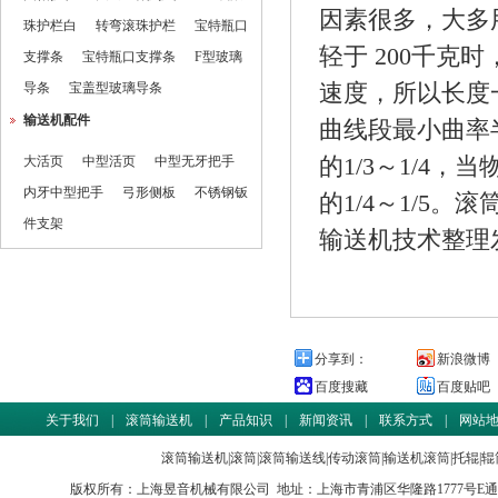
因素很多，大多
珠护栏白
转弯滚珠护栏
宝特瓶口
轻于 200千
支撑条
宝特瓶口支撑条
F型玻璃
导条
宝盖型玻璃导条
速度，所以长度一
输送机配件
曲线段最小曲率
大活页
中型活页
中型无牙把手
的1/3～1/4
内牙中型把手
弓形侧板
不锈钢钣
的1/4～1/5
件支架
输送机技术整理
分享到：
新浪微博
百度搜藏
百度贴吧
关于我们
|
滚筒输送机
|
产品知识
|
新闻资讯
|
联系方式
|
网站
滚筒输送机
|
滚筒
|
滚筒输送线
|
传动滚筒
|
输送机滚筒
|
托辊
|
辊
版权所有：
上海昱音机械有限公司
地址：上海市青浦区华隆路1777号E通世界商务园