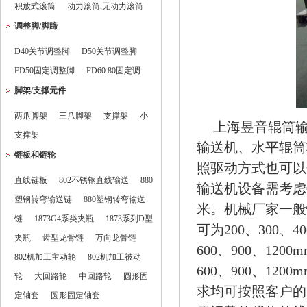
积放式滚筒
动力滚筒,无动力滚筒
调整脚/脚蹄
D40关节调整脚
D50关节调整脚
FD50固定调整脚
FD60 80固定调
脚架/支撑元件
两爪脚架
三爪脚架
支撑架
小
上海昱音
辊筒
支撑架
输送机、水平辊筒
链板和链轮
照驱动方式也可以
直线链板
802不锈钢直线输送
880
输送机设备需考虑
塑钢转弯输送链
880塑钢转弯输送
米。机械厂家一般
链
1873G4系类夹瓶
1873系列D型
可为200、300、
夹瓶
齿型龙骨链
万向龙骨链
600、900、1
802机加工主动轮
802机加工被动
600、900、1
轮
大回路轮
中回路轮
圆形固
求均可按照客户的
定轴套
圆形固定轴套