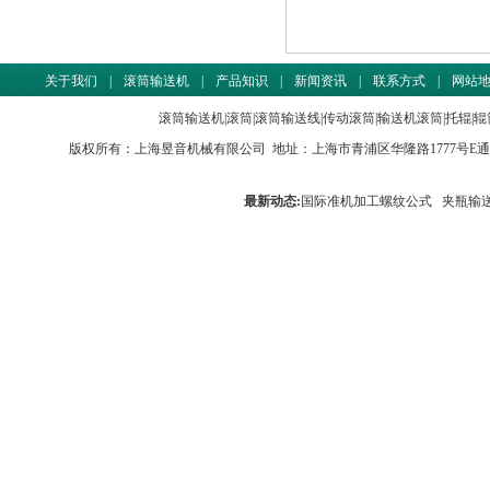
关于我们
|
滚筒输送机
|
产品知识
|
新闻资讯
|
联系方式
|
网站
滚筒输送机
|
滚筒
|
滚筒输送线
|
传动滚筒
|
输送机滚筒
|
托辊
|
辊
版权所有：
上海昱音机械有限公司
地址：上海市青浦区华隆路1777号E通世界商务园
最新动态:
国际准机加工螺纹公式
夹瓶输