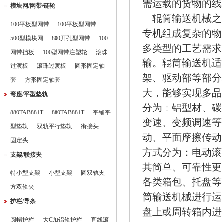
需运载的货物的线
模块网/网带/链轮
辊筒输送机械之
100平板型网带
100平板型网带
专机组成复杂的物
500型模块网
800开孔型网带
100
多类型的工艺需求
网带挡板
100型网带注塑轮
滚珠
输。辊筒输送机适
过渡板
滚珠过渡板
圆形固定轴
架、驱动部等部分
套
方形固定轴套
大，能够实现多品
弯座/平型垫轨
分为：铝型材、碳
880TAB881T
880TAB881T
平铺平
变速、变频调速等
型垫轨
双轨平行垫轨
衔接头
动、平面摩擦传动
固定头
方式分为：电动滚
支架/联接夹
其简单、可靠性更
特小型支架
小型支架
圆双轨夹
各类箱包、托盘等
方双轨夹
筒输送机械进行运
护栏/导条
盘上或周转箱内进
圆帽护栏
大C加铝轨护栏
直线滚