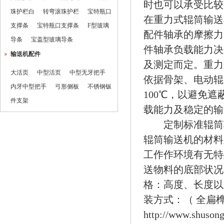
时也可以承受比较
珠护栏白
转弯滚珠护栏
宝特瓶口
在重力式辊筒输送
支撑条
宝特瓶口支撑条
F型玻璃
配件轴承的摩擦力
导条
宝盖型玻璃导条
件轴承负载能力决
输送机配件
及测定而定。重力
大活页
中型活页
中型无牙把手
依据骨架、电动辊
内牙中型把手
弓形侧板
不锈钢钣
100℃，以避免
件支架
载能力及稳定的输
定制标准辊筒输
辊筒输送机的材料
工作作环境有无特
送物料的底部状况
格：高度、长度以
装方式：（ 全扁
http://www.shuson