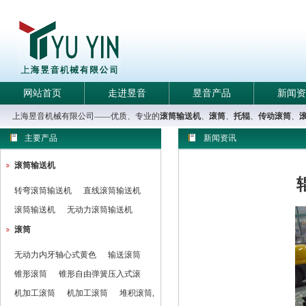
网站首页
走进昱音
昱音产品
新闻资
上海昱音机械有限公司——优质、专业的
滚筒输送机
、
滚筒
、
托辊
、
传动滚筒
、
主要产品
新闻资讯
滚筒输送机
转弯滚筒输送机
直线滚筒输送机
滚筒输送机
无动力滚筒输送机
滚筒
无动力内牙轴心式黄色
输送滚筒
锥形滚筒
锥形自由弹簧压入式滚
机加工滚筒
机加工滚筒
堆积滚筒,