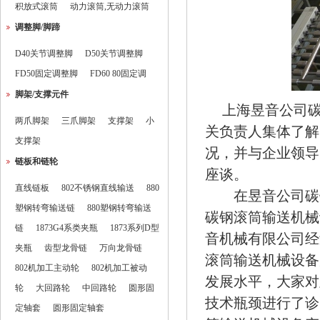
积放式滚筒
动力滚筒,无动力滚筒
调整脚/脚蹄
D40关节调整脚
D50关节调整脚
FD50固定调整脚
FD60 80固定调
脚架/支撑元件
上海昱音公司
两爪脚架
三爪脚架
支撑架
小
关负责人集体了解
支撑架
况，并与企业领导
链板和链轮
座谈。
直线链板
802不锈钢直线输送
880
在昱音公司碳钢
塑钢转弯输送链
880塑钢转弯输送
碳钢滚筒输送机械
链
1873G4系类夹瓶
1873系列D型
音机械有限公司经
夹瓶
齿型龙骨链
万向龙骨链
滚筒输送机械设备
802机加工主动轮
802机加工被动
发展水平，大家对
轮
大回路轮
中回路轮
圆形固
技术瓶颈进行了诊
定轴套
圆形固定轴套