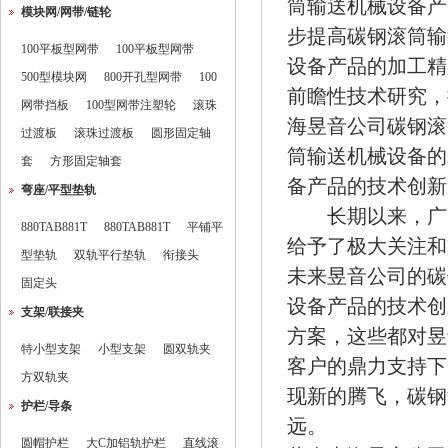
筒输送机械设备产
模块网/网带/链轮
步提高碳钢滚筒输
100平板型网带
100平板型网带
设备产品的加工精
500型模块网
800开孔型网带
100
前瞻性技术研究，
网带挡板
100型网带注塑轮
滚珠
海昱音公司碳钢滚
过渡板
滚珠过渡板
圆形固定轴
筒输送机械设备的
套
方形固定轴套
备产品的技术创新
弯座/平型垫轨
长期以来，广大
880TAB881T
880TAB881T
平铺平
给予了极大关注和
型垫轨
双轨平行垫轨
衔接头
未来昱音公司的碳
固定头
设备产品的技术创
支架/联接夹
方案，这些都对昱
特小型支架
小型支架
圆双轨夹
客户的鼎力支持下
方双轨夹
现新的腾飞，碳钢
护栏/导条
远。
圆帽护栏
大C加铝轨护栏
直线滚