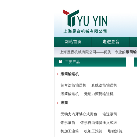
网站首页
走进昱音
上海昱音机械有限公司——优质、专业的
滚筒输
主要产品
滚筒输送机
转弯滚筒输送机
直线滚筒输送机
滚筒输送机
无动力滚筒输送机
滚筒
无动力内牙轴心式黄色
输送滚筒
锥形滚筒
锥形自由弹簧压入式滚
机加工滚筒
机加工滚筒
堆积滚筒,