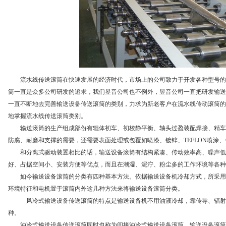
流水线传送
滚筒
在快速发展的经济时代，市场上的公司致力于开发各种型号的
筒一直是众多公司研发的追求，我们昱音公司也不例外，昱音公司一直把研发输送
一直不断地去完善输送设备传送滚筒的类别，力求为新老客户在流水线传动滚筒的
地掌握流水线传送滚筒类别。
输送滚筒的生产组成部份有辊体初车、初校静平衡、轴头过盈装配焊接、精车
防腐、耐磨和支撑的需要，还需要表面处理或包覆如喷漆、镀锌、TEFLON喷涂
和分离式驱动装置相比的话，输送设备滚筒有结构紧凑、传动效率高、噪声低
好、占据空间小、安装方便等优点，而且在潮湿、泥泞、粉尘多的工作环境等各种
如今输送设备滚筒的分类有四种基本方法。依据输送设备机冷却方式，所采用
环境特征和电机置于滚筒内外这几种方法来将输送设备滚筒分类。
风冷式输送设备传送滚筒的特点是输送设备机不用油液冷却，靠传导、辐射和
种。
油冷式输送设备传送滚筒同时也称为间接油冷式输送设备滚筒。输送设备滚筒