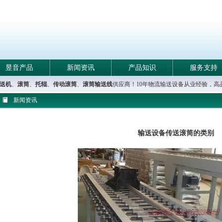
昱音产品
新闻资讯
产品知识
服务支持
送机
、
滚筒
、
托辊
、
传动滚筒
、
滚筒输送线
供应商！10年物流输送设备从业经验，
新闻资讯
输送设备传送滚筒的类别