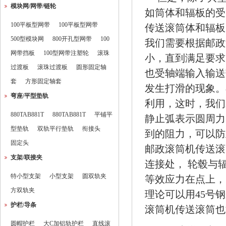
模块网/网带/链轮
如筒体和辐板的受
100平板型网带
100平板型网带
传送滚筒体和辐板
500型模块网
800开孔型网带
100
我们需要根据邮政
网带挡板
100型网带注塑轮
滚珠
小，直到满足要求
过渡板
滚珠过渡板
圆形固定轴
也受轴端输入输送
套
方形固定轴套
发生打滑的现象。
弯座/平型垫轨
利用，这时，我们
880TAB881T
880TAB881T
平铺平
静止弧表示圆周力
型垫轨
双轨平行垫轨
衔接头
到的阻力，可以防
固定头
邮政滚筒机传送
滚
支架/联接夹
连接处， 轮毂与
特小型支架
小型支架
圆双轨夹
等效应力在点上，
方双轨夹
理论可以用45号
护栏/导条
滚筒机传送滚筒也
圆帽护栏
大C加铝轨护栏
直线滚