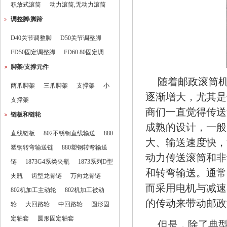
积放式滚筒
动力滚筒,无动力滚筒
调整脚/脚蹄
D40关节调整脚
D50关节调整脚
FD50固定调整脚
FD60 80固定调
脚架/支撑元件
随着邮政
滚筒
两爪脚架
三爪脚架
支撑架
小
逐渐增大，尤其是
支撑架
商们一直觉得传送
链板和链轮
成熟的设计，一般
直线链板
802不锈钢直线输送
880
大、输送速度快，
塑钢转弯输送链
880塑钢转弯输送
动力传送滚筒和非
链
1873G4系类夹瓶
1873系列D型
和转弯输送。通常
夹瓶
齿型龙骨链
万向龙骨链
而采用电机与减速
802机加工主动轮
802机加工被动
的传动来带动邮政
轮
大回路轮
中回路轮
圆形固
定轴套
圆形固定轴套
但是，除了典