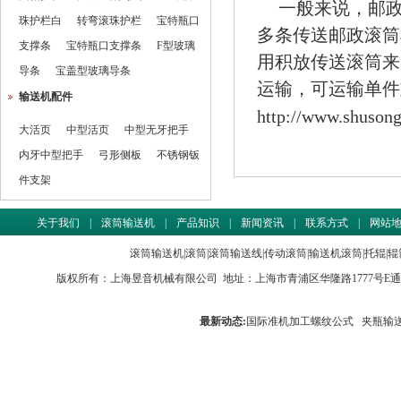
一般来说，邮
珠护栏白
转弯滚珠护栏
宝特瓶口
多条传送邮政滚筒
支撑条
宝特瓶口支撑条
F型玻璃
用积放传送滚筒来
导条
宝盖型玻璃导条
运输，可运输单件
输送机配件
http://www.shuson
大活页
中型活页
中型无牙把手
内牙中型把手
弓形侧板
不锈钢钣
件支架
关于我们
|
滚筒输送机
|
产品知识
|
新闻资讯
|
联系方式
|
网站
滚筒输送机
|
滚筒
|
滚筒输送线
|
传动滚筒
|
输送机滚筒
|
托辊
|
辊
版权所有：
上海昱音机械有限公司
地址：上海市青浦区华隆路1777号E通世界商务园
最新动态:
国际准机加工螺纹公式
夹瓶输