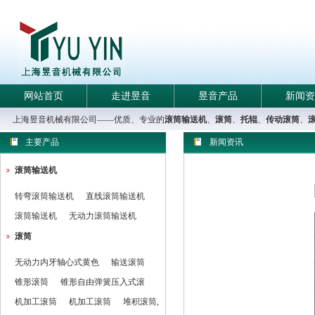
网站首页
走进昱音
昱音产品
新闻资
上海昱音机械有限公司——优质、专业的
滚筒输送机
、
滚筒
、
托辊
、
传动滚筒
、
主要产品
新闻资讯
滚筒输送机
转弯滚筒输送机
直线滚筒输送机
滚筒输送机
无动力滚筒输送机
滚筒
无动力内牙轴心式黄色
输送滚筒
锥形滚筒
锥形自由弹簧压入式滚
机加工滚筒
机加工滚筒
堆积滚筒,