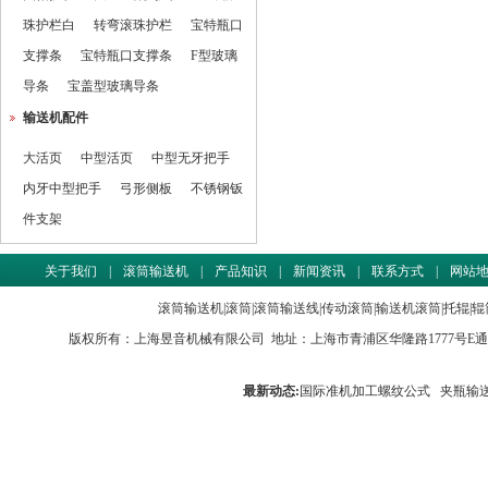
珠护栏白
转弯滚珠护栏
宝特瓶口
支撑条
宝特瓶口支撑条
F型玻璃
导条
宝盖型玻璃导条
输送机配件
大活页
中型活页
中型无牙把手
内牙中型把手
弓形侧板
不锈钢钣
件支架
关于我们
|
滚筒输送机
|
产品知识
|
新闻资讯
|
联系方式
|
网站
滚筒输送机
|
滚筒
|
滚筒输送线
|
传动滚筒
|
输送机滚筒
|
托辊
|
辊
版权所有：
上海昱音机械有限公司
地址：上海市青浦区华隆路1777号E通世界商务园
最新动态:
国际准机加工螺纹公式
夹瓶输