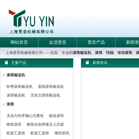
网站首页
走进昱音
昱音产品
新闻资
上海昱音机械有限公司——优质、专业的
滚筒输送机
、
滚筒
、
托辊
、
传动滚筒
、
主要产品
新闻资讯
滚筒输送机
转弯滚筒输送机
直线滚筒输送机
滚筒输送机
无动力滚筒输送机
滚筒
无动力内牙轴心式黄色
输送滚筒
锥形滚筒
锥形自由弹簧压入式滚
机加工滚筒
机加工滚筒
堆积滚筒,