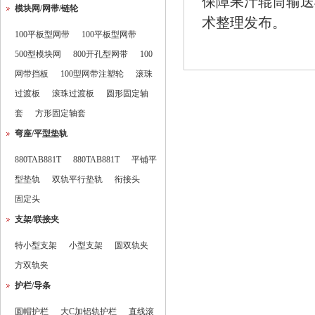
保障果汁辊筒输送
模块网/网带/链轮
术整理发布。
100平板型网带
100平板型网带
500型模块网
800开孔型网带
100
网带挡板
100型网带注塑轮
滚珠
过渡板
滚珠过渡板
圆形固定轴
套
方形固定轴套
弯座/平型垫轨
880TAB881T
880TAB881T
平铺平
型垫轨
双轨平行垫轨
衔接头
固定头
支架/联接夹
特小型支架
小型支架
圆双轨夹
方双轨夹
护栏/导条
圆帽护栏
大C加铝轨护栏
直线滚