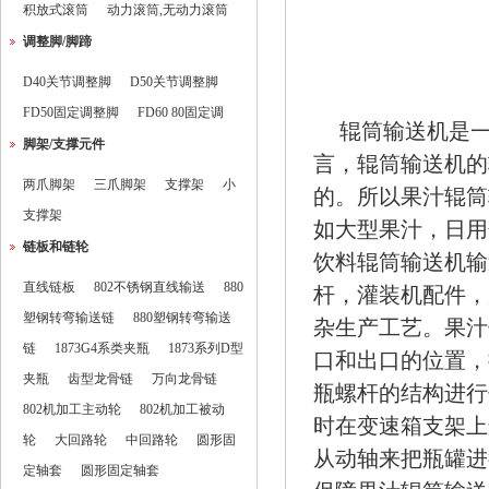
积放式滚筒
动力滚筒,无动力滚筒
调整脚/脚蹄
D40关节调整脚
D50关节调整脚
FD50固定调整脚
FD60 80固定调
辊筒输送机
是
脚架/支撑元件
言，辊筒输送机的
两爪脚架
三爪脚架
支撑架
小
的。所以果汁辊筒
支撑架
如大型果汁，日用
链板和链轮
饮料
辊筒
输送机输
直线链板
802不锈钢直线输送
880
杆，灌装机配件，
塑钢转弯输送链
880塑钢转弯输送
杂生产工艺。果汁
链
1873G4系类夹瓶
1873系列D型
口和出口的位置，
夹瓶
齿型龙骨链
万向龙骨链
瓶螺杆的结构进行
802机加工主动轮
802机加工被动
时在变速箱支架上
轮
大回路轮
中回路轮
圆形固
从动轴来把瓶罐进
定轴套
圆形固定轴套