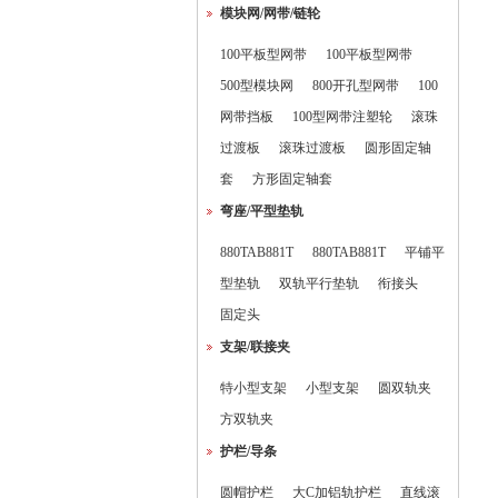
模块网/网带/链轮
100平板型网带
100平板型网带
500型模块网
800开孔型网带
100
网带挡板
100型网带注塑轮
滚珠
过渡板
滚珠过渡板
圆形固定轴
套
方形固定轴套
弯座/平型垫轨
880TAB881T
880TAB881T
平铺平
型垫轨
双轨平行垫轨
衔接头
固定头
支架/联接夹
特小型支架
小型支架
圆双轨夹
方双轨夹
护栏/导条
圆帽护栏
大C加铝轨护栏
直线滚