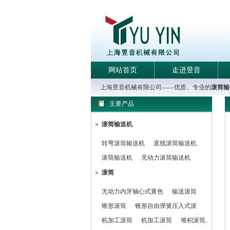
网站首页
走进昱音
上海昱音机械有限公司——优质、专业的
滚筒输
主要产品
滚筒输送机
转弯滚筒输送机
直线滚筒输送机
滚筒输送机
无动力滚筒输送机
滚筒
无动力内牙轴心式黄色
输送滚筒
锥形滚筒
锥形自由弹簧压入式滚
机加工滚筒
机加工滚筒
堆积滚筒,