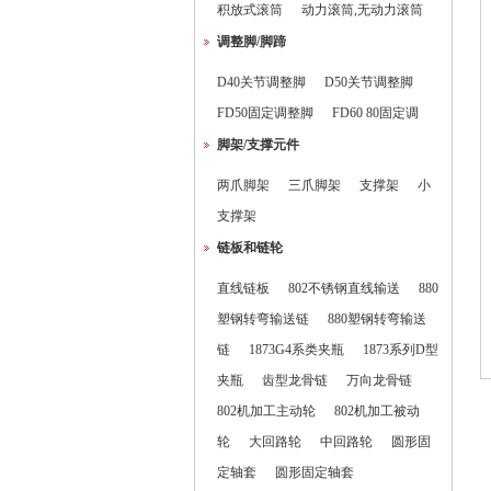
积放式滚筒
动力滚筒,无动力滚筒
调整脚/脚蹄
D40关节调整脚
D50关节调整脚
FD50固定调整脚
FD60 80固定调
脚架/支撑元件
两爪脚架
三爪脚架
支撑架
小
支撑架
链板和链轮
直线链板
802不锈钢直线输送
880
塑钢转弯输送链
880塑钢转弯输送
链
1873G4系类夹瓶
1873系列D型
夹瓶
齿型龙骨链
万向龙骨链
802机加工主动轮
802机加工被动
轮
大回路轮
中回路轮
圆形固
定轴套
圆形固定轴套