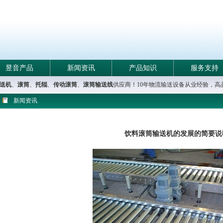
昱音产品
新闻资讯
产品知识
服务支持
送机
、
滚筒
、
托辊
、
传动滚筒
、
滚筒输送线
供应商！10年物流输送设备从业经验，
新闻资讯
饮料滚筒输送机的发展的简要说