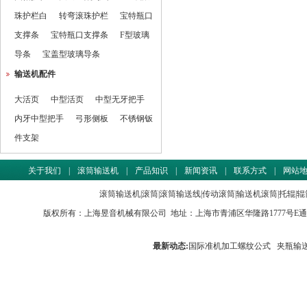
珠护栏白
转弯滚珠护栏
宝特瓶口
支撑条
宝特瓶口支撑条
F型玻璃
导条
宝盖型玻璃导条
输送机配件
大活页
中型活页
中型无牙把手
内牙中型把手
弓形侧板
不锈钢钣
件支架
关于我们
|
滚筒输送机
|
产品知识
|
新闻资讯
|
联系方式
|
网站
滚筒输送机
|
滚筒
|
滚筒输送线
|
传动滚筒
|
输送机滚筒
|
托辊
|
辊
版权所有：
上海昱音机械有限公司
地址：上海市青浦区华隆路1777号E通世界商务园
最新动态:
国际准机加工螺纹公式
夹瓶输