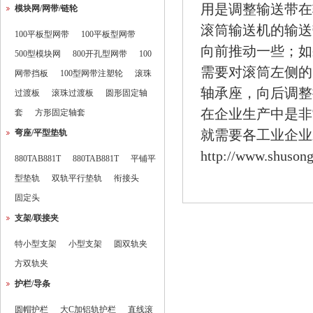
用是调整输送带在
模块网/网带/链轮
滚筒输送机的输送
100平板型网带
100平板型网带
向前推动一些；如
500型模块网
800开孔型网带
100
需要对滚筒左侧的
网带挡板
100型网带注塑轮
滚珠
轴承座，向后调整
过渡板
滚珠过渡板
圆形固定轴
在企业生产中是非
套
方形固定轴套
就需要各工业企业
弯座/平型垫轨
http://www.shuson
880TAB881T
880TAB881T
平铺平
型垫轨
双轨平行垫轨
衔接头
固定头
支架/联接夹
特小型支架
小型支架
圆双轨夹
方双轨夹
护栏/导条
圆帽护栏
大C加铝轨护栏
直线滚