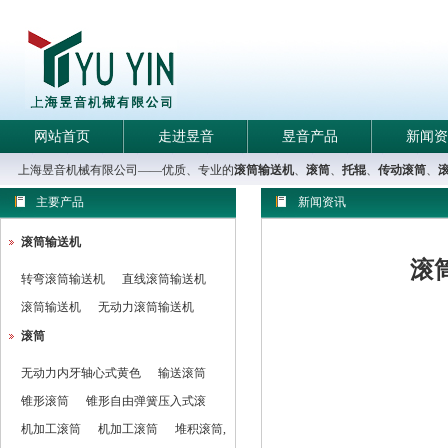
网站首页
走进昱音
昱音产品
新闻资
上海昱音机械有限公司——优质、专业的
滚筒输送机
、
滚筒
、
托辊
、
传动滚筒
、
主要产品
新闻资讯
滚筒输送机
滚
转弯滚筒输送机
直线滚筒输送机
滚筒输送机
无动力滚筒输送机
滚筒
无动力内牙轴心式黄色
输送滚筒
锥形滚筒
锥形自由弹簧压入式滚
机加工滚筒
机加工滚筒
堆积滚筒,