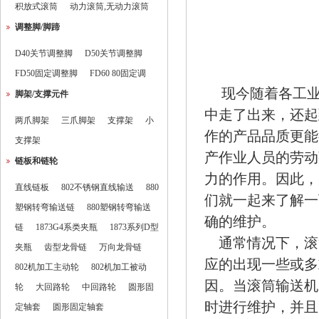
积放式滚筒
动力滚筒,无动力滚筒
调整脚/脚蹄
D40关节调整脚
D50关节调整脚
FD50固定调整脚
FD60 80固定调
现今随着各工
脚架/支撑元件
中走了出来，还起
两爪脚架
三爪脚架
支撑架
小
作的产品品质更能
支撑架
产作业人员的劳动
链板和链轮
力的作用。因此，
直线链板
802不锈钢直线输送
880
们就一起来了解一
塑钢转弯输送链
880塑钢转弯输送
确的维护。
链
1873G4系类夹瓶
1873系列D型
通常情况下，
滚
夹瓶
齿型龙骨链
万向龙骨链
应的出现一些或多
802机加工主动轮
802机加工被动
因。当滚筒输送机
轮
大回路轮
中回路轮
圆形固
时进行维护，并且
定轴套
圆形固定轴套